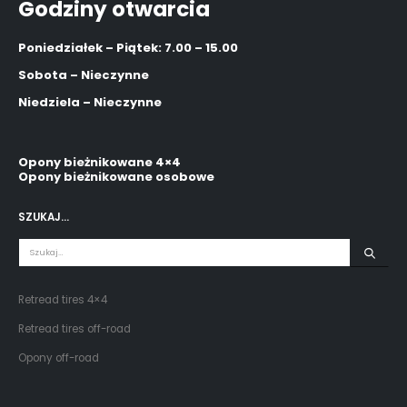
Godziny otwarcia
Poniedziałek – Piątek: 7.00 – 15.00
Sobota – Nieczynne
Niedziela – Nieczynne
Opony bieżnikowane 4×4
Opony bieżnikowane osobowe
SZUKAJ…
Retread tires 4×4
Retread tires off-road
Opony off-road