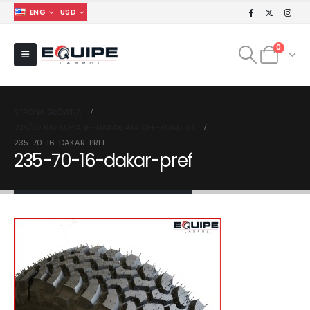
ENG
USD
0
STRONA GŁÓWNA
235/70 R16 KOPIA BF-DAKAR 4X4 OFF-ROAD MT
235-70-16-DAKAR-PREF
235-70-16-dakar-pref