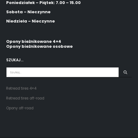
Poniedziałek – Piątek: 7.00 – 15.00
Sobota – Nieczynne
Niedziela – Nieczynne
Opony bieżnikowane 4×4
Opony bieżnikowane osobowe
SZUKAJ…
Retread tires 4×4
Retread tires off-road
Opony off-road