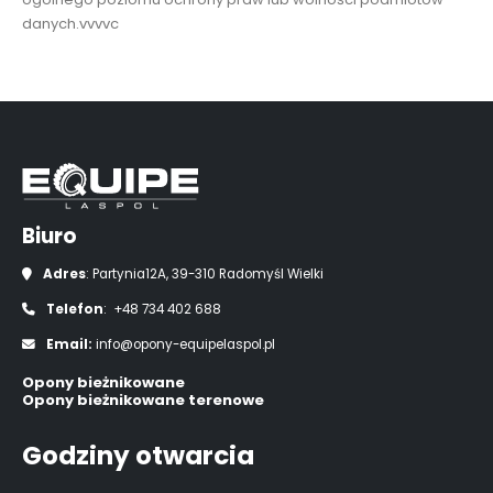
danych.vvvvc
Biuro
Adres
: Partynia12A, 39-310 Radomyśl Wielki
Telefon
: +48 734 402 688
Email:
info@opony-equipelaspol.pl
Opony bieżnikowane
Opony bieżnikowane terenowe
Godziny otwarcia