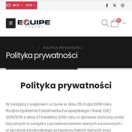
ENG
USD
0
STRONA GŁÓWNA
POLITYKA PRYWATNOŚCI
Polityka prywatności
Polityka prywatności
W związku z wejściem w życie w dniu 25 maja 2018 roku
Rozporządzenia Parlamentu Europejskiego i Rady (UE)
2016/679 z dnia 27 kwietnia 2016 roku w sprawie ochrony osób
fizycznych w związku z przetwarzaniem danych osobowych i
w sprawie swobodnego przepływu takich danych oraz