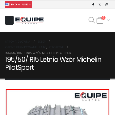
ENG
USD
0
STRONA GŁÓWNA
SKLEP
OPONY BIEŻNIKOWANE
,
LATO
,
OSOBOWE
195/50/ R15 LETNIA WZÓR MICHELIN PILOTSPORT
195/50/ R15 Letnia Wzór Michelin
PilotSport