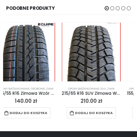
PODOBNE PRODUKTY
OPONY BIEŻNIKOWANE
,
SUV
,
ZIMA
OPONY BIEŻNIKOWANE
,
OSOBOWE
,
ZIMA
215/65 R16 SUV Zimowa Wzór Mich
155/80 R13 Zimowa Wzór Michelin Alpine2
210.00
zł
150.00
zł
DODAJ DO KOSZYKA
DODAJ DO KOSZYKA