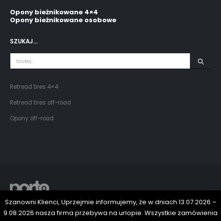
Opony bieżnikowane 4×4
Opony bieżnikowane osobowe
SZUKAJ…
Retread tires 4×4
Retread tires off-road
Opony off-road
Szanowni Klienci, Uprzejmie informujemy, że w dniach 13.07.2026 –
© Copyright 2024. All Rights Reserved.
9.08.2026 nasza firma przebywa na urlopie. Wszystkie zamówienia