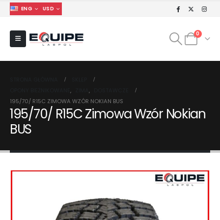
ENG
USD
0
STRONA GŁÓWNA
SKLEP
OPONY BIEŻNIKOWANE
,
ZIMA
,
DOSTAWCZE
195/70/ R15C ZIMOWA WZÓR NOKIAN BUS
195/70/ R15C Zimowa Wzór Nokian
BUS