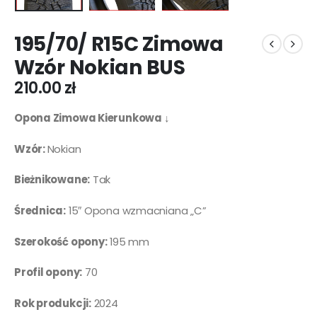
195/70/ R15C Zimowa
Wzór Nokian BUS
210.00
zł
Opona Zimowa Kierunkowa ↓
Wzór:
Nokian
Bieżnikowane:
Tak
Średnica:
15″ Opona wzmacniana „C”
Szerokość opony:
195 mm
Profil opony:
70
Rok produkcji:
2024