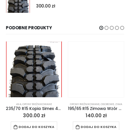
300.00
zł
PODOBNE PRODUKTY
4X4
,
OPONY BIEŻNIKOWANE
OPONY BIEŻNIKOWANE
,
OSOBOWE
,
ZIMA
235/70 R15 Kopia Simex 4×4 Off-Road MT
195/65 R15 Zimowa Wzór Michelin Alpine4
300.00
zł
140.00
zł
DODAJ DO KOSZYKA
DODAJ DO KOSZYKA