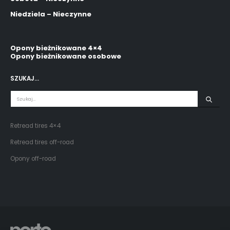
Niedziela – Nieczynne
Opony bieżnikowane 4×4
Opony bieżnikowane osobowe
SZUKAJ…
Retread tires 4×4
Retread tires off-road
Opony off-road