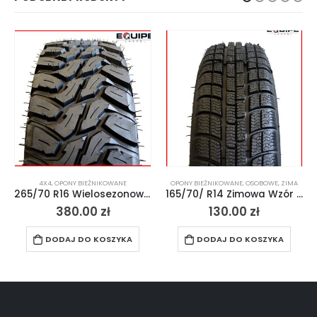
4X4
,
OPONY BIEŻNIKOWANE
OPONY BIEŻNIKOWANE
,
OSOBOWE
,
ZIMA
265/70 R16 Wielosezonowa Viper 4×4 Off-road
165/70/ R14 Zimowa Wzór Michelin Alpine2
380.00
zł
130.00
zł
DODAJ DO KOSZYKA
DODAJ DO KOSZYKA