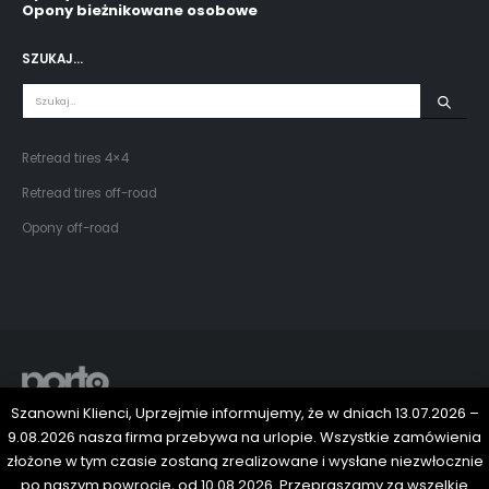
Opony bieżnikowane osobowe
SZUKAJ…
Retread tires 4×4
Retread tires off-road
Opony off-road
Szanowni Klienci, Uprzejmie informujemy, że w dniach 13.07.2026 –
© Copyright 2024. All Rights Reserved.
9.08.2026 nasza firma przebywa na urlopie. Wszystkie zamówienia
złożone w tym czasie zostaną zrealizowane i wysłane niezwłocznie
po naszym powrocie, od 10.08.2026. Przepraszamy za wszelkie