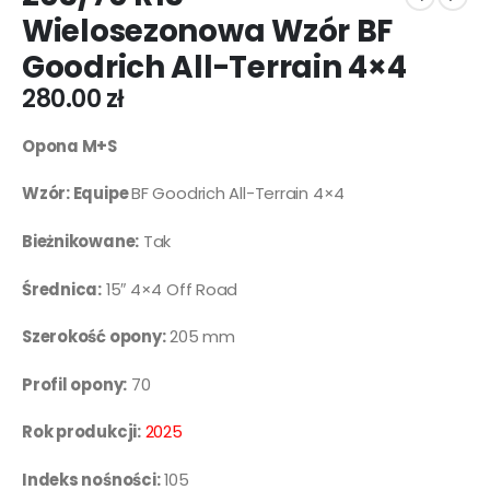
Wielosezonowa Wzór BF
Goodrich All-Terrain 4×4
280.00
zł
Opona M+S
Wzór: Equipe
BF Goodrich All-Terrain 4×4
Bieżnikowane:
Tak
Średnica:
15″ 4×4 Off Road
Szerokość opony:
205 mm
Profil opony:
70
Rok produkcji:
2025
Indeks nośności:
105