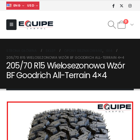
ENG
USD
0
STRONA GŁÓWNA
SKLEP
OPONY BIEŻNIKOWANE
,
4X4
205/70 R15 WIELOSEZONOWA WZÓR BF GOODRICH ALL-TERRAIN 4×4
205/70 R15 Wielosezonowa Wzór
BF Goodrich All-Terrain 4×4