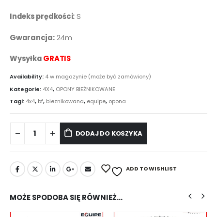
Indeks prędkości:
S
Gwarancja:
24m
Wysyłka
GRATIS
Availability:
4 w magazynie (może być zamówiony)
Kategorie:
4X4
,
OPONY BIEŻNIKOWANE
Tagi:
4x4
,
bf
,
bieznikowana
,
equipe
,
opona
DODAJ DO KOSZYKA
ADD TO WISHLIST
MOŻE SPODOBA SIĘ RÓWNIEŻ…