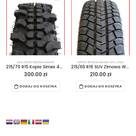
4X4
,
OPONY BIEŻNIKOWANE
OPONY BIEŻNIKOWANE
,
SUV
,
ZIMA
215/70 R15 Kopia Simex 4×4 Off-Road MT
215/65 R16 SUV Zimowa Wzór Mich
300.00
zł
210.00
zł
DODAJ DO KOSZYKA
DODAJ DO KOSZYKA