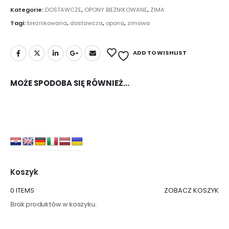
Kategorie:
DOSTAWCZE
,
OPONY BIEŻNIKOWANE
,
ZIMA
Tagi:
bieznikowana
,
dostawcza
,
opona
,
zimowa
ADD TO WISHLIST
MOŻE SPODOBA SIĘ RÓWNIEŻ…
Koszyk
0 ITEMS
ZOBACZ KOSZYK
Brak produktów w koszyku.