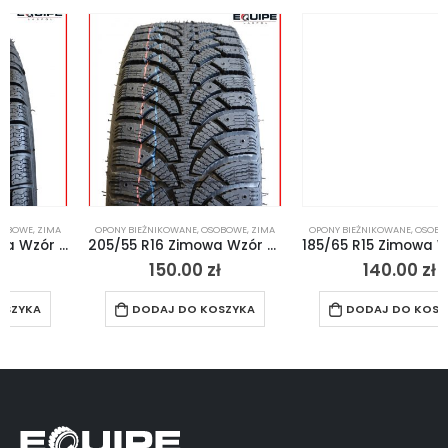
OPONY BIEŻNIKOWANE
,
OSOBOWE
,
ZIMA
OPONY BIEŻNIKOWANE
,
OSOBOWE
,
ZIMA
205/55 R16 Zimowa Wzór Nokian HPL
185/65 R15 Zimowa Wzór Dunlop
150.00
zł
140.00
zł
DODAJ DO KOSZYKA
DODAJ DO KOSZYKA