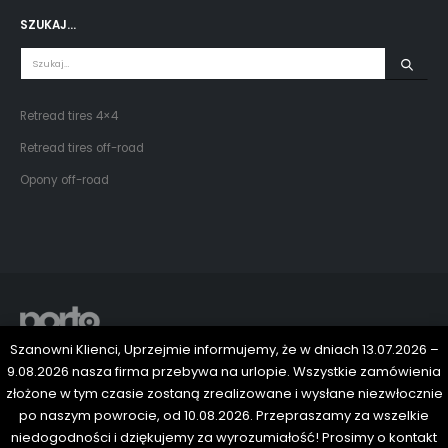
SZUKAJ…
Retread tires 4×4
Retread tires off-road
Opony off-road
Szanowni Klienci, Uprzejmie informujemy, że w dniach 13.07.2026 –
© Copyright 2024. All Rights Reserved.
9.08.2026 nasza firma przebywa na urlopie. Wszystkie zamówienia
złożone w tym czasie zostaną zrealizowane i wysłane niezwłocznie
po naszym powrocie, od 10.08.2026. Przepraszamy za wszelkie
niedogodności i dziękujemy za wyrozumiałość! Prosimy o kontakt