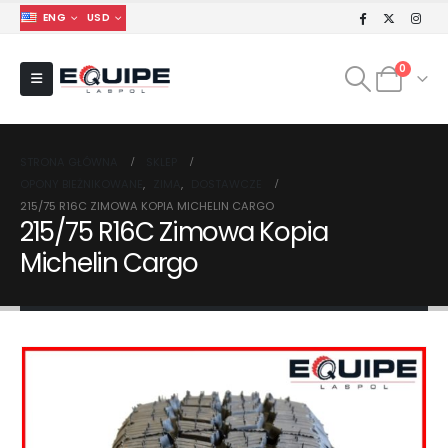
ENG
USD
0
STRONA GŁÓWNA
SKLEP
OPONY BIEŻNIKOWANE
,
ZIMA
,
DOSTAWCZE
215/75 R16C ZIMOWA KOPIA MICHELIN CARGO
215/75 R16C Zimowa Kopia
Michelin Cargo