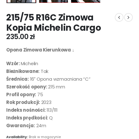
215/75 R16C Zimowa
Kopia Michelin Cargo
235.00
zł
Opona Zimowa Kierunkowa ↓
Wzór:
Michelin
Bieżnikowane:
Tak
Średnica:
16″ Opona wzmacniana “C”
Szerokość opony:
215 mm
Profil opony:
75
Rok produkcji:
2023
Indeks nośności:
113/111
Indeks prędkości:
Q
Gwarancja:
24m
Availability:
Brak w magazynie