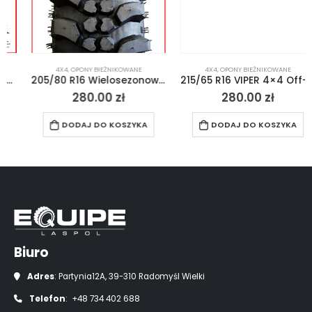
4X4
,
OPONY BIEŻNIKOWANE
4X4
,
OPONY BIEŻNIKOWANE
205/80 R16 Wielosezonowa Kopia Simex 4×4 Off-road
215/65 R16 VIPER 4×4 Off-Road MT
280.00
zł
280.00
zł
DODAJ DO KOSZYKA
DODAJ DO KOSZYKA
Biuro
Adres
: Partynia12A, 39-310 Radomyśl Wielki
Telefon
: +48 734 402 688