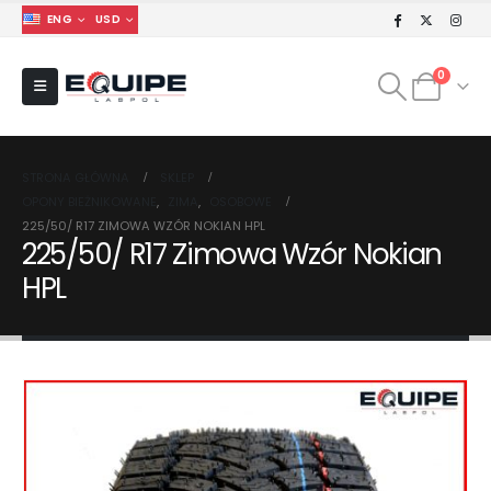
ENG
USD
0
STRONA GŁÓWNA
SKLEP
OPONY BIEŻNIKOWANE
,
ZIMA
,
OSOBOWE
225/50/ R17 ZIMOWA WZÓR NOKIAN HPL
225/50/ R17 Zimowa Wzór Nokian
HPL