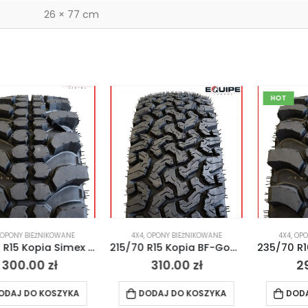
26 × 77 cm
HOT
IKOWANE
4X4
,
OPONY BIEŻNIKOWANE
4X4
,
OPONY BIEŻNIKO
235/70 R15 Kopia Simex 4×4 Off-Road MT
215/70 R15 Kopia BF-Goodrich 4×4 Off-Road AT
0
zł
310.00
zł
290.00
zł
KOSZYKA
DODAJ DO KOSZYKA
DODAJ DO KOS