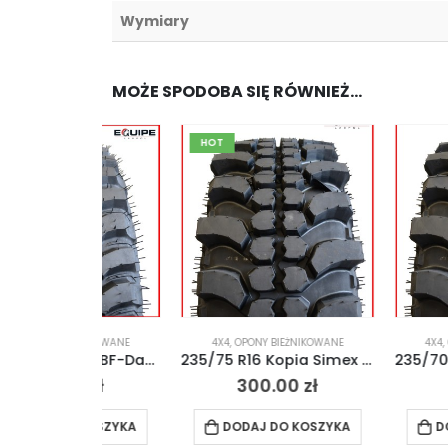
Wymiary
MOŻE SPODOBA SIĘ RÓWNIEŻ…
HOT
IEŻNIKOWANE
4X4
,
OPONY BIEŻNIKOWANE
4X4
,
OPONY BIEŻN
235/70 R16 Kopia BF-Dakar 4×4 Off-Road MT
235/75 R16 Kopia Simex 4×4 Off-Road MT
00
zł
300.00
zł
300.0
O KOSZYKA
DODAJ DO KOSZYKA
DODAJ DO 