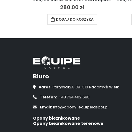
220.00
zł
SZYKA
DODAJ DO KOSZYKA
Biuro
Adres
: Partynia12A, 39-310 Radomyśl Wielki
Telefon
: +48 734 402 688
Email:
info@opony-equipelaspol.pl
Opony bieżnikowane
Opony bieżnikowane terenowe