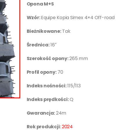
Opona M+S
Wzór:
Equipe Kopia Simex 4×4 Off-road
Bieżnikowane:
Tak
Średnica:
16″
Szerokość opony:
265 mm
Profil opony:
70
Indeks nośności:
115/113
Indeks prędkości:
Q
Gwarancja:
24m
Rok produkcji:
2024