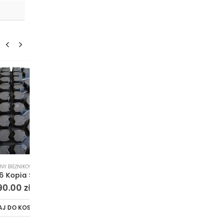
HOT
WANE
4X4
,
OPONY BIEŻNIKOWANE
4X4
,
OPONY BIEŻNIKOWAN
235/70 R16 Kopia Simex 4×4 Off-Road MT
235/70 R16 Kopia BF-Dakar 4×4 Off-Road MT
290.00
zł
300.00
zł
ZYKA
DODAJ DO KOSZYKA
DODAJ DO KOSZYK