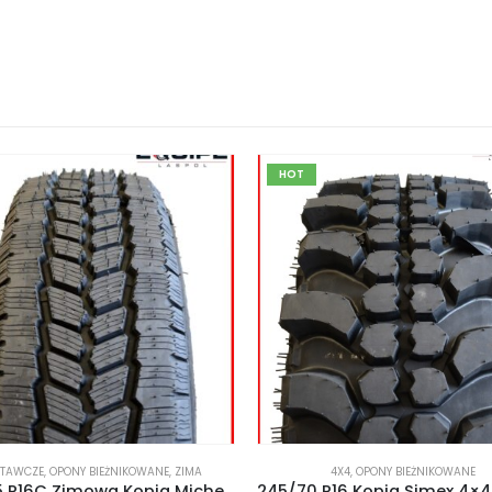
4X4
,
OPONY BIEŻNIKOWANE
4X4
,
OPONY BIEŻNIKOWANE
245/70 R16 Kopia Simex 4×4 Off-Road MT