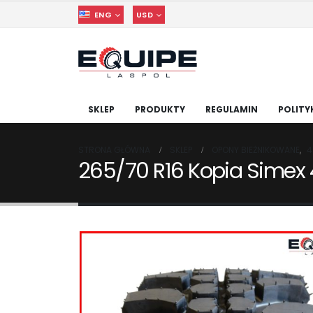
ENG
USD
SKLEP
PRODUKTY
REGULAMIN
POLITY
STRONA GŁÓWNA
SKLEP
OPONY BIEŻNIKOWANE
,
4
265/70 R16 Kopia Simex