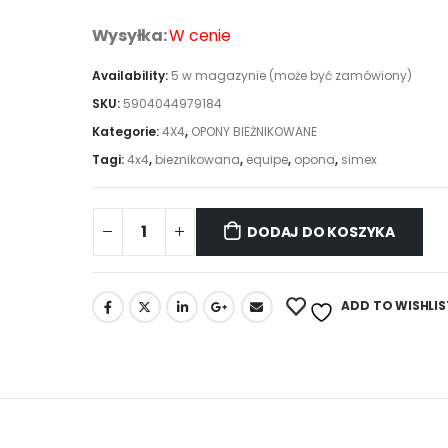
Wysyłka:
W cenie
Availability:
5 w magazynie (może być zamówiony)
SKU:
5904044979184
Kategorie:
4X4
,
OPONY BIEŻNIKOWANE
Tagi:
4x4
,
bieznikowana
,
equipe
,
opona
,
simex
DODAJ DO KOSZYKA
ADD TO WISHLIS