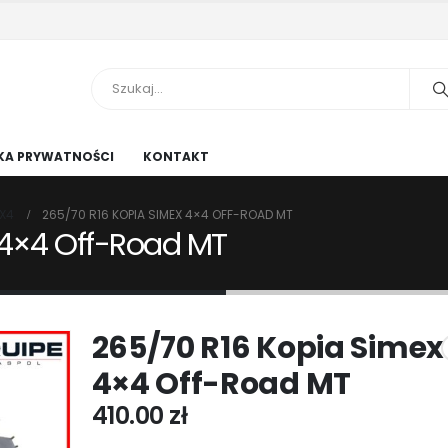
KA PRYWATNOŚCI
KONTAKT
X4
265/70 R16 KOPIA SIMEX 4×4 OFF-ROAD MT
 4×4 Off-Road MT
265/70 R16 Kopia Simex
4×4 Off-Road MT
410.00
zł