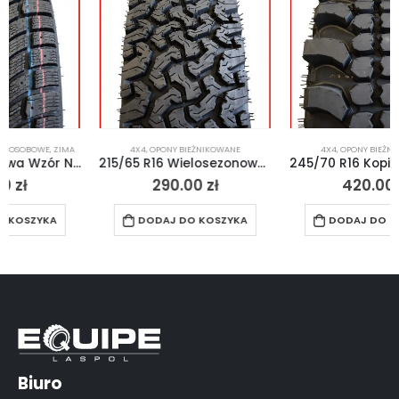
4X4
,
OPONY BIEŻNIKOWANE
4X4
,
OPONY BIEŻNIKOWANE
215/65 R16 Wielosezonowa Wzór BF All-Terrain 4×4
245/70 R16 Kopia Simex 4×4 Off-Road MT
290.00
zł
420.00
zł
DODAJ DO KOSZYKA
DODAJ DO KOSZYKA
Biuro