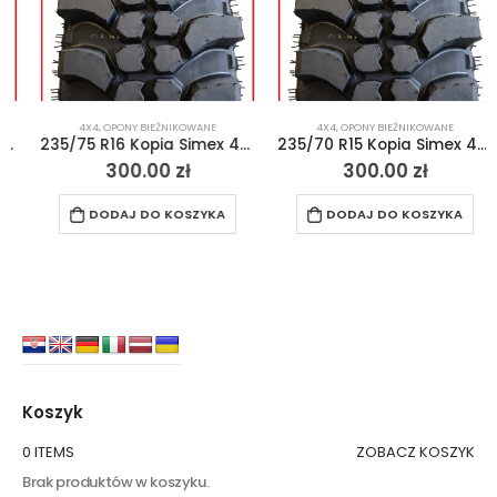
4X4
,
OPONY BIEŻNIKOWANE
4X4
,
OPONY BIEŻNIKOWANE
235/75 R16 Kopia Simex 4×4 Off-Road MT
235/70 R15 Kopia Simex 4×4 Off-Road MT
300.00
zł
300.00
zł
DODAJ DO KOSZYKA
DODAJ DO KOSZYKA
Koszyk
0 ITEMS
ZOBACZ KOSZYK
Brak produktów w koszyku.