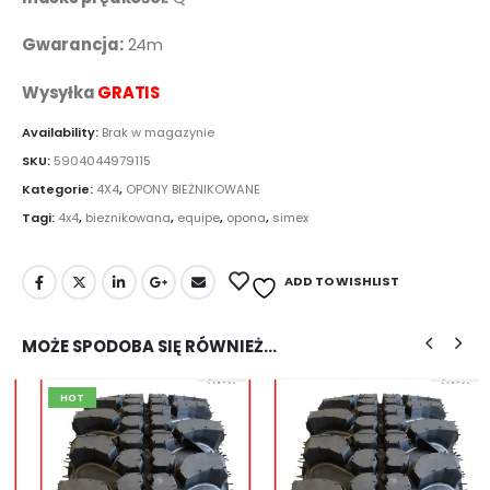
Gwarancja:
24m
Wysyłka
GRATIS
Availability:
Brak w magazynie
SKU:
5904044979115
Kategorie:
4X4
,
OPONY BIEŻNIKOWANE
Tagi:
4x4
,
bieznikowana
,
equipe
,
opona
,
simex
ADD TO WISHLIST
MOŻE SPODOBA SIĘ RÓWNIEŻ…
HOT