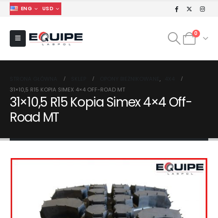
ENG
USD
0
STRONA GŁÓWNA
SKLEP
OPONY BIEŻNIKOWANE
,
4X4
31×10,5 R15 KOPIA SIMEX 4×4 OFF-ROAD MT
31×10,5 R15 Kopia Simex 4×4 Off-
Road MT