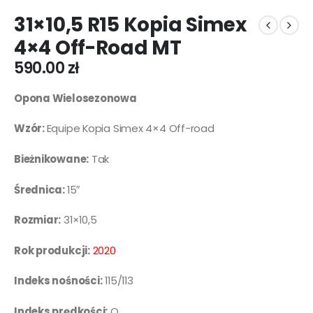
31×10,5 R15 Kopia Simex
4×4 Off-Road MT
590.00
zł
Opona Wielosezonowa
Wzór:
Equipe Kopia Simex 4×4 Off-road
Bieżnikowane:
Tak
Średnica:
15″
Rozmiar:
31×10,5
Rok produkcji:
2020
Indeks nośności:
115/113
Indeks prędkości:
Q