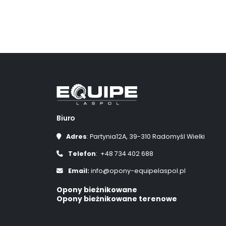
Biuro
Adres
: Partynia12A, 39-310 Radomyśl Wielki
Telefon
: +48 734 402 688
Email:
info@opony-equipelaspol.pl
Opony bieżnikowane
Opony bieżnikowane terenowe