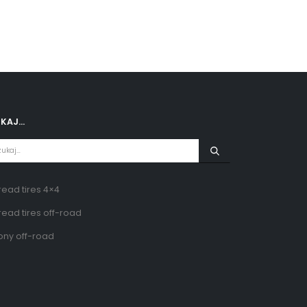
UKAJ…
read tires 4×4
read tires off-road
ny off-road